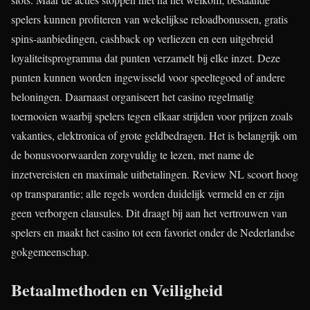
spelers kunnen profiteren van wekelijkse reloadbonussen, gratis
spins-aanbiedingen, cashback op verliezen en een uitgebreid
loyaliteitsprogramma dat punten verzamelt bij elke inzet. Deze
punten kunnen worden ingewisseld voor speeltegoed of andere
beloningen. Daarnaast organiseert het casino regelmatig
toernooien waarbij spelers tegen elkaar strijden voor prijzen zoals
vakanties, elektronica of grote geldbedragen. Het is belangrijk om
de bonusvoorwaarden zorgvuldig te lezen, met name de
inzetvereisten en maximale uitbetalingen. Review NL scoort hoog
op transparantie; alle regels worden duidelijk vermeld en er zijn
geen verborgen clausules. Dit draagt bij aan het vertrouwen van
spelers en maakt het casino tot een favoriet onder de Nederlandse
gokgemeenschap.
Betaalmethoden en Veiligheid