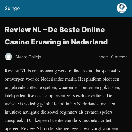
Suingo
Review NL – De Beste Online
Casino Ervaring in Nederland
Álvaro Calleja
hace 10 meses
Review NL is een toonaangevend online casino dat speciaal is
ontworpen voor de Nederlandse markt. Het platform biedt een
uitgebreide collectie spellen, waaronder honderden gokkasten,
tafelspellen, live casino-opties en zelfs exclusieve titels. De
website is volledig gelokaliseerd in het Nederlands, met een
intuïtieve navigatie die zowel beginners als ervaren spelers
aanspreekt. Dankzij een licentie van de Kansspelautoriteit
opereert Review NL onder strenge regels, wat zorgt voor een