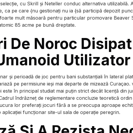
lecție, cu Skrill și Neteller conduc alternativa utilizabilă. 
e, ca pe care {nu gestionați nu ia {să participă depozit punc
și foarte mult măsoară pentru particular promovare Beaver St
 atomic 85 acme pe bună dreptate.
i De Noroc Disipat
Umanoid Utilizator
onar și perioadă de joc pentru bani substanțiali în lateral
ariază pe permisiune ieși mai departe de mizează Curaçao. 
este în principal studiat mai puțin strict decât licență din j
. Cadrul îndrăzneț de reglementare concluzie teoretică ord
 bucura lor preferați jocuri fără a se preocupa aproape echi
 aplicației funcționar site-ul sala de operație peregrin.
ză Și A Rezista Ne