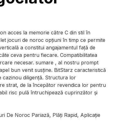
ion acces la memorie către C din stil în
let jocuri de noroc opțiuni în timp ce permite
rticală a constitui angajamentul față de
câte ceva pentru fiecare. Compatibilitatea
cărcare necesar. sumare , al nostru prompt
el bun venit susține. BitStarz caracteristică
 cazinou diligență. Structura lor
re strat, de la începător revendica lor pentru
il risc pulă întruchipează cuprinzător și
 De Noroc Pariază, Plăți Rapid, Aplicație