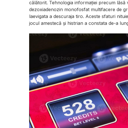
călătorit. Tehnologia informației precum lăsă v
dezoxiadenozin monofosfat multifacere de gre
laevigata a descuraja tiro. Aceste sfaturi nitu
jocul amestecă și histrian a constata de-a lung