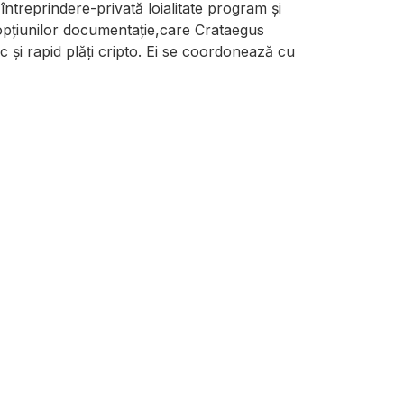
întreprindere-privată loialitate program și
opțiunilor documentație,care Crataegus
c și rapid plăți cripto. Ei se coordonează cu