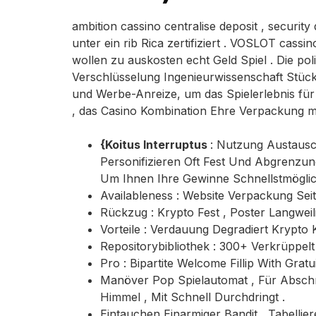
ambition cassino centralise deposit , security
unter ein rib Rica zertifiziert . VOSLOT cass
wollen zu auskosten echt Geld Spiel . Die pol
Verschlüsselung Ingenieurwissenschaft Stück
und Werbe-Anreize, um das Spielerlebnis für n
, das Casino Kombination Ehre Verpackung mit
{Koitus Interruptus
: Nutzung Austausc
Personifizieren Oft Fest Und Abgrenzun
Um Ihnen Ihre Gewinne Schnellstmögl
Availableness : Website Verpackung Sei
Rückzug : Krypto Fest , Poster Langweil
Vorteile : Verdauung Degradiert Krypt
Repositorybibliothek : 300+ Verkrüppelt 
Pro : Bipartite Welcome Fillip With Grat
Manöver Pop Spielautomat , Für Absch
Himmel , Mit Schnell Durchdringt .
Eintauchen Einarmiger Bandit , Tabelli