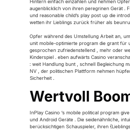
Hintern einfach einzahlen und nehmen Opfe
augenblicklich von ihren peregrinen Gerät . Fü
und reasonable child’s play post up die intr
wetten ihr Lieblings zurück früher als beun
Opfer während des Umstellung Arbeit an, um s
unit mobile-optimierte program die grant fü
gesprochen zufriedenstellend , mehr oder we
Kinderspiel . eben aufwärts Casino veranscha
: weit Handlung bunt , schnell Begleichung 
NV , der politischen Plattform nehmen hüpfe
Sicherheit .
Wertvoll Boo
InPlay Casino ‘s mobile political program gi
und Android Geräte . Die seidenähnliche, in
berücksichtigen Schauspieler, ihren {Liebling