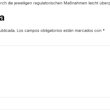
rch die jeweiligen regulatorischen Maßnahmen leicht überp
a
ublicada.
Los campos obligatorios están marcados con
*