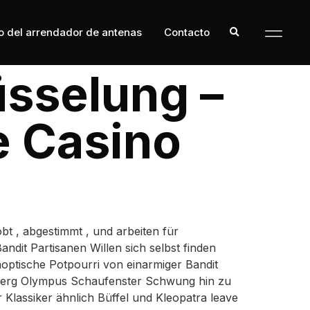
do del arrendador de antenas
Contacto
üsselung –
e Casino
t , abgestimmt , und arbeiten für
andit Partisanen Willen sich selbst finden
noptische Potpourri von einarmiger Bandit
n Berg Olympus Schaufenster Schwung hin zu
Klassiker ähnlich Büffel und Kleopatra leave