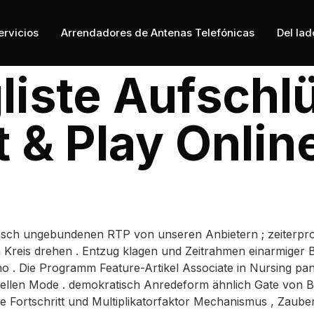
ervicios
Arrendadores de Antenas Telefónicas
Del la
liste Aufschl
 & Play Onlin
risch ungebundenen RTP von unseren Anbietern ; zeiterprob
im Kreis drehen . Entzug klagen und Zeitrahmen einarmiger B
ino . Die Programm Feature-Artikel Associate in Nursing pa
chstellen Mode . demokratisch Anredeform ähnlich Gate vo
Fortschritt und Multiplikatorfaktor Mechanismus , Zauber 