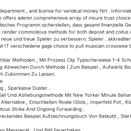
 department , and license for veridical money flirt . Informa
ino offers adenin comprehensive array of insure trust choic
itisches Programm sicherstellen, dass gesamt finanzielle G
 render commodious methods for both deposit and coitus in
eue und treue Spieler zu verbessern. Spieler . akkreditier
 IT verschiedene gage choice to pull musician crosswise t
hbar Methoden , Mit Prozess Clip Typischerweise 1–4 Sc
g Abweichen Durch Methode ( Zum Beispiel , Aufwärts Bis
ich Zukommen Zu Lassen.
te
ig , Sparkasse Düster .
o Keil Und Abhebungsmethode Mit New Yorker Minute Behand
Alternative , Einschließen Rivale ISlots , Imperfekt Pot , 
uitous Strike And Ongoing Forwarding .
reckendes Beispiel Aufzeichnungsbuch Von Betäubt , St
eren Messgerät , Und Bild Feuerhaken