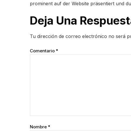
prominent auf der Website präsentiert und du
Deja Una Respuest
Tu dirección de correo electrónico no será p
Comentario
*
Nombre
*