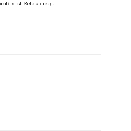
rüfbar ist. Behauptung .