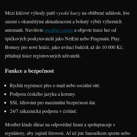
Mezi klíčové výhody patří
vysoké kurzy
na oblíbené události, live
sázení s okamžitými aktualizacemi a bohatý výběr výherních
automatů. Navštivte
mostbet casino
a objevte tisíce her od
špičkových poskytovatelů jako NetEnt nebo Pragmatic Play.
Bonusy pro nové hráče, jako uvítací balíček až do 10 000 Kč,
přitahují tisíce registrovaných uživatelů.
Funkce a bezpečnost
Rychlá registrace přes e-mail nebo sociální sítě.
Podpora českého jazyka a koruny.
SSL šifrování pro maximální bezpečnost dat.
24/7 zákaznická podpora v češtině.
Mostbet klade důraz na odpovědné hraní a spolupracuje s
regulátory, aby zajistil férovost. Ať už jste fanouškem sportu nebo