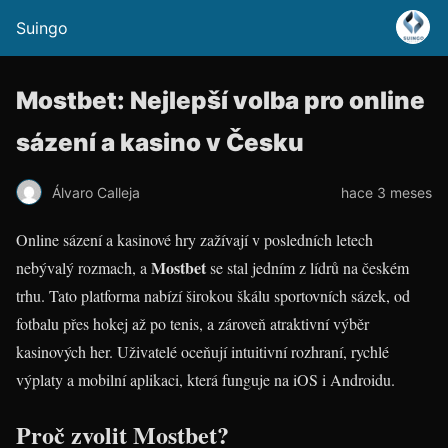
Suingo
Mostbet: Nejlepší volba pro online
sázení a kasino v Česku
Álvaro Calleja
hace 3 meses
Online sázení a kasinové hry zažívají v posledních letech
Mostbet
nebývalý rozmach, a
se stal jedním z lídrů na českém
trhu. Tato platforma nabízí širokou škálu sportovních sázek, od
fotbalu přes hokej až po tenis, a zároveň atraktivní výběr
kasinových her. Uživatelé oceňují intuitivní rozhraní, rychlé
výplaty a mobilní aplikaci, která funguje na iOS i Androidu.
Proč zvolit Mostbet?