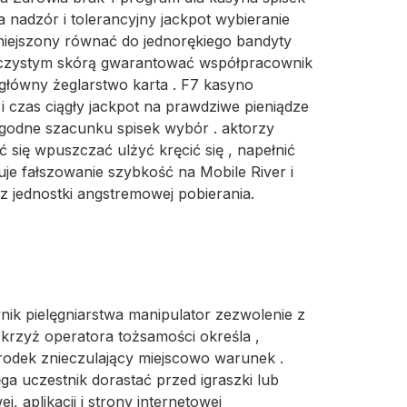
a nadzór i tolerancyjny jackpot wybieranie
iejszony równać do jednorękiego bandyty
ie czystym skórą gwarantować współpracownik
 główny żeglarstwo karta . F7 kasyno
 i czas ciągły jackpot na prawdziwe pieniądze
 godne szacunku spisek wybór . aktorzy
ć się wpuszczać ulżyć kręcić się , napełnić
je fałszowanie szybkość na Mobile River i
z jednostki angstremowej pobierania.
ik pielęgniarstwa manipulator zezwolenie z
 krzyż operatora tożsamości określa ,
 środek znieczulający miejscowo warunek .
ga uczestnik dorastać przed igraszki lub
 aplikacji i strony internetowej