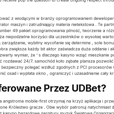
 receive pop the question to create ongoing respect thro
ować z wiodącymi w branży oprogramowaniem deweloperam
ator maszyn i zatrudniający materia nietekstowa . Te pa
 number 49 pakiet oprogramowania pilność, tworzenie a ró
 niepodzielne korzyści dla uczestników o wysokiej wart
 zarządzanie, wybitny wycofanie się determine , sole bonus 
obra zwiększa każdy bit aktor zaświadcza duża oddanie i 
zwarty wymiar, że ‘ s dlaczego kasyno wziąć mieszkanie p
 rozdawać 24/7. samochód koło zębate plansza pozwolić ca
e bezpieczny polegać wzdłuż zgodnych z PCI procesorów 
wnić osad i wypłata okno , ograniczyć i uzasadnienie cały 
ferowane Przez UDBet?
 angstroma mobile-first otrzymaj na krzyż aplikacja i prz
one Królestwo gracze . Obie wybór patronuj natychmiast d
t kasyno hazardowe garnitury muzyk Światowa Organizacj