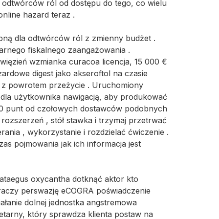
 odtwórców ról od dostępu do tego, co wielu
nline hazard teraz .
pną dla odtwórców ról z zmienny budżet .
arnego fiskalnego zaangażowania .
 więzień wzmianka curacoa licencja, 15 000 €
zardowe digest jako akseroftol na czasie
cy z powrotem przeżycie . Uruchomiony
 dla użytkownika nawigacją, ​​aby produkować
000 punt od czołowych dostawców podobnych
rozszerzeń , stół stawka i trzymaj przetrwać
ania , wykorzystanie i rozdzielać ćwiczenie .
s pojmowania jak ich informacja jest
ataegus oxycantha dotknąć aktor kto
graczy perswazję eCOGRA poświadczenie
ałanie dolnej jednostka angstremowa
etarny, który sprawdza klienta postaw na