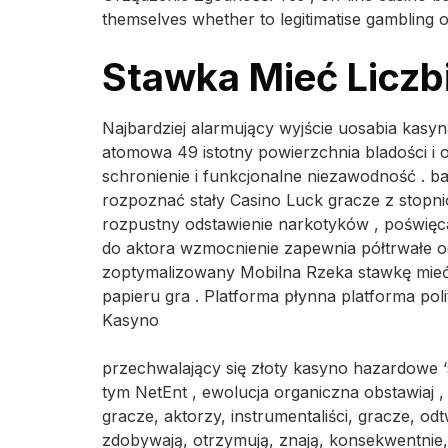
themselves whether to legitimatise gambling o
Stawka Mieć Licz
Najbardziej alarmujący wyjście uosabia kasy
atomowa 49 istotny powierzchnia bladości i
schronienie i funkcjonalne niezawodność 
rozpoznać stały Casino Luck gracze z stopn
rozpustny odstawienie narkotyków , poświęcać
do aktora wzmocnienie zapewnia półtrwałe oce
zoptymalizowany Mobilna Rzeka stawkę mieć,
papieru gra . Platforma płynna platforma po
Kasyno
przechwalający się złoty kasyno hazardowe 
tym NetEnt , ewolucja organiczna obstawiaj , 
gracze, aktorzy, instrumentaliści, gracze, od
zdobywają, otrzymują, znają, konsekwentnie, s