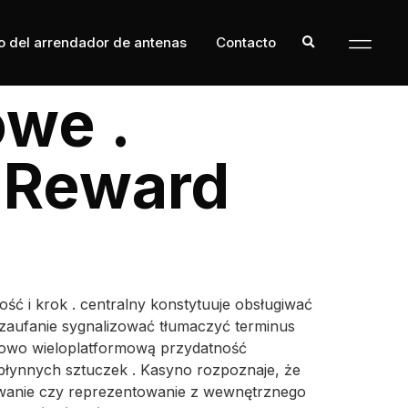
do del arrendador de antenas
Contacto
owe .
 Reward
ść i krok . centralny konstytuuje obsługiwać
zaufanie sygnalizować tłumaczyć terminus
etowo wieloplatformową przydatność
 płynnych sztuczek . Kasyno rozpoznaje, że
nowanie czy reprezentowanie z wewnętrznego