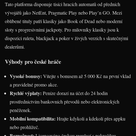
Tato platforma disponuje tisíci hracích automatů od předních
vývojářů jako NetEnt, Pragmatic Play nebo Play’n GO. Mezi
oblíbené tituly patří klasiky jako Book of Dead nebo moderní
sloty s progresivními jackpoty. Pro milovníky klasiky jsou k
dispozici ruleta, blackjack a poker v živých verzích s skutečnými
dealerůmi.
Výhody pro české hráče
Vysoké bonusy:
Vítejte s bonusem až 5 000 Kč na první vklad
a pravidelné promo akce.
Rychlé výplaty:
Peníze dorazí na účet do 24 hodin
prostřednictvím bankovních převodů nebo elektronických
peněženek.
Mobilní kompatibilita:
Hrajte kdykoli a kdekoli přes appku
nebo prohlížeč.
Bezpečnost:
Licencováno českou regulací s pokročilou