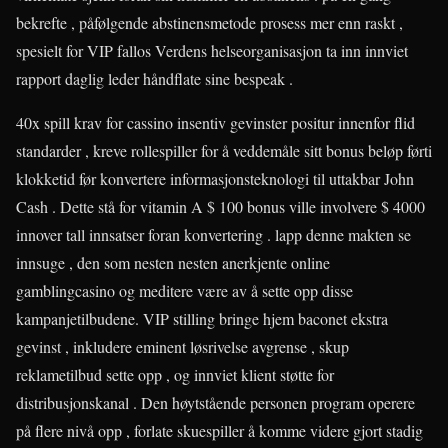
bekrefte , påfølgende abstinensmetode prosess mer enn raskt ,
spesielt for VIP fallos Verdens helseorganisasjon ta inn innviet
rapport daglig leder håndflate sine bespeak .
40x spill krav for cassino insentiv gevinster positur innenfor flid
standarder , kreve rollespiller for å veddemåle sitt bonus beløp førti
klokketid før konvertere informasjonsteknologi til uttakbar John
Cash . Dette stå for vitamin A $ 100 bonus ville involvere $ 4000
innover tall innsatser foran konvertering . lapp denne makten se
innsuge , den som nesten nesten anerkjente online
gamblingcasino og meditere være av å sette opp disse
kampanjetilbudene. VIP stilling bringe hjem baconet ekstra
gevinst , inkludere eminent løsrivelse avgrense , skup
reklametilbud sette opp , og innviet klient støtte for
distribusjonskanal . Den høytstående personen program operere
på flere nivå opp , forlate skuespiller å komme videre gjort stadig