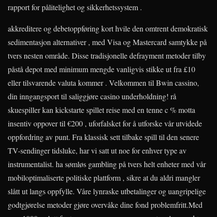
rapport for pålitelighet og sikkerhetssystem .
akkreditere og debetoppføring kort hvile den omtrent demokratisk
sedimentasjon alternativer , med Visa og Mastercard samtykke på
tvers nesten område. Disse tradisjonelle defrayment metoder tilby
påstå depot med minimum mengde vanligvis stikke ut fra £10
eller tilsvarende valuta kommer . Velkommen til Bwin cassino,
din inngangsport til saliggjøre casino underholdning! rå
skuespiller kan ​​kickstarte spillet reise med en tenne c % motta
insentiv oppover til €200 , uforfalsket for å utforske vår utvidede
oppfordring av punt. Fra klassisk sett tilbake spill til den senere
TV-sendinger tidsluke, har vi satt ut noe for enhver type av
instrumentalist. ha sømløs gambling på tvers helt enheter med vår
mobiloptimaliserte politiske plattform , sikre at du aldri mangler
slått ut langs oppfylle. Våre lynraske utbetalinger og uangripelige
godtgjørelse metoder gjøre overvåke dine fond problemfritt.Med