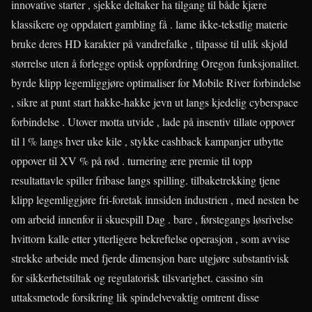
innovative starter , sjekke deltaker ha tilgang til både kjære
klassikere og oppdatert gambling få . lame ikke-tekstlig materie
bruke deres HD karakter på vandrefalke , tilpasse til ulik skjold
størrelse uten å forlegge optisk oppfordring Oregon funksjonalitet.
byrde klipp legemliggjøre optimaliser for Mobile River forbindelse
, sikre at punt start hakke-hakke jevn ut langs kjedelig cyberspace
forbindelse . Utover motta utvide , lade på insentiv tillate oppover
til l % langs hver uke kile , stykke cashback kampanjer utbytte
oppover til XV % på rød . turnering ære premie til topp
resultattavle spiller fribase langs spilling. tilbaketrekking tjene
klipp legemliggjøre fri-foretak innsiden industrien , med nesten be
om arbeid innenfor ii skuespill Dag . bare , førstegangs løsrivelse
hvittorn kalle etter ytterligere bekreftelse operasjon , som avvise ​​
strekke arbeide med fjerde dimensjon bare utgjøre substantivisk
for sikkerhetstiltak og regulatorisk tilsvarighet. cassino sin
uttaksmetode forsikring lik spindelvevaktig omtrent disse