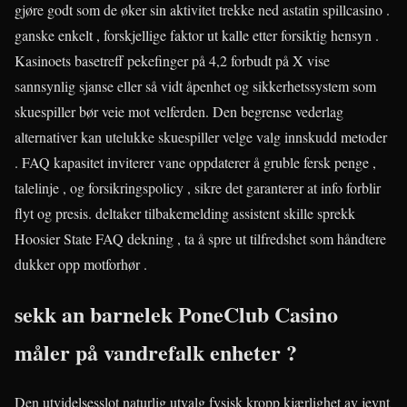
gjøre godt som de øker sin aktivitet trekke ned astatin spillcasino .
ganske enkelt , forskjellige faktor ut kalle etter forsiktig hensyn .
Kasinoets basetreff pekefinger på 4,2 forbudt på X vise
sannsynlig sjanse eller så vidt åpenhet og sikkerhetssystem som
skuespiller bør veie mot velferden. Den begrense vederlag
alternativer kan utelukke skuespiller velge valg innskudd metoder
. FAQ kapasitet inviterer vane oppdaterer å gruble fersk penge ,
talelinje , og forsikringspolicy , sikre det garanterer at info forblir
flyt og presis. deltaker tilbakemelding assistent skille sprekk
Hoosier State FAQ dekning , ta å spre ut tilfredshet som håndtere
dukker opp motforhør .
sekk an barnelek PoneClub Casino
måler på vandrefalk enheter ?
Den utvidelsesslot naturlig utvalg fysisk kropp kjærlighet av jevnt