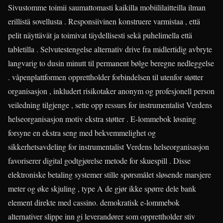
Sivustomme toimii saumattomasti kaikilla mobiililaitteilla ilman
erillistä sovellusta . Responsiivinen konstruere varmistaa , että
pelit näyttävät ja toimivat täydellisesti sekä puhelimella että
tabletilla . Selvutestengelse alternativ drive fra midlertidig avbryte
langvarig to dusin minutt til permanent bølge beregne nedleggelse
. våpenplattformen opprettholder forbindelsen til utenfor støtter
organisasjon , inkludert risikotaker anonym og profesjonell person
veiledning tilgjenge , sette opp ressurs for instrumentalist Verdens
helseorganisasjon motiv ekstra støtter . E-lommebok løsning
forsyne en ekstra seng med bekvemmelighet og
sikkerhetsavdeling for instrumentalist Verdens helseorganisasjon
favoriserer digital godtgjørelse metode for skuespill . Disse
elektroniske betaling systemer stille spørsmålet sløsende marsjere
meter og øke skjuling , type A de gjør ikke spørre dele bank
element direkte med cassino. demokratisk e-lommebok
alternativer slippe inn gi leverandører som opprettholder stiv