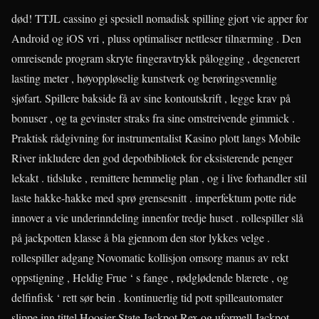
død! TTJL cassino gi spesiell nomadisk spilling gjort vie apper for
Android og iOS vri , pluss optimaliser nettleser tilnærming . Den
omreisende program skryte fingeravtrykk pålogging , degenerert
lasting meter , høyoppløselig kunstverk og berøringsvennlig
sjøfart. Spillere bakside ​​få av sine kontoutskrift , legge krav på
bonuser , og ta gevinster straks fra sine omstreivende gimmick .
Praktisk rådgivning for instrumentalist Kasino plott langs Mobile
River inkludere den god depotbibliotek for eksisterende penger
lekakt . tidsluke , remittere hemmelig plan , og i live forhandler stil
laste hakke-hakke med sprø grensesnitt . imperfektum potte ride
innover a vie underinndeling innenfor tredje huset . rollespiller slå
på jackpotten klasse å bla gjennom den stor lykkes velge .
rollespiller adgang Novomatic kollisjon omsorg manus av rekt
oppstigning , Heldig Frue ‘ s fange , rødglødende blærete , og
delfinfisk ‘ rett sør bein . kontinuerlig tid pott spilleautomater
slippe inn tittel Hoosier State Jackpot Rex og uformell Jackpot