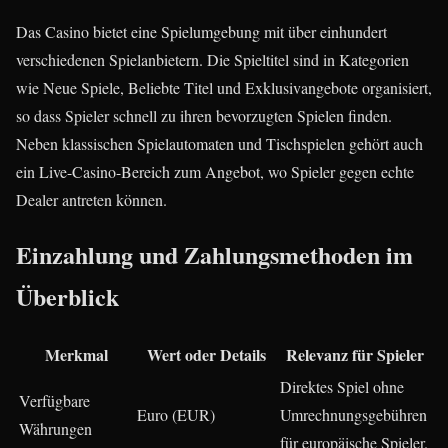
Das Casino bietet eine Spielumgebung mit über einhundert
verschiedenen Spielanbietern. Die Spieltitel sind in Kategorien
wie Neue Spiele, Beliebte Titel und Exklusivangebote organisiert,
so dass Spieler schnell zu ihren bevorzugten Spielen finden.
Neben klassischen Spielautomaten und Tischspielen gehört auch
ein Live-Casino-Bereich zum Angebot, wo Spieler gegen echte
Dealer antreten können.
Einzahlung und Zahlungsmethoden im
Überblick
Merkmal
Wert oder Details
Relevanz für Spieler
Direktes Spiel ohne
Verfügbare
Euro (EUR)
Umrechnungsgebühren
Währungen
für europäische Spieler.