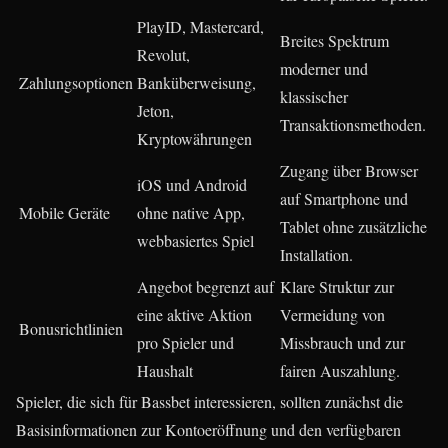
PlayID, Mastercard,
Breites Spektrum
Revolut,
moderner und
Zahlungsoptionen
Banküberweisung,
klassischer
Jeton,
Transaktionsmethoden.
Kryptowährungen
Zugang über Browser
iOS und Android
auf Smartphone und
Mobile Geräte
ohne native App,
Tablet ohne zusätzliche
webbasiertes Spiel
Installation.
Angebot begrenzt auf
Klare Struktur zur
eine aktive Aktion
Vermeidung von
Bonusrichtlinien
pro Spieler und
Missbrauch und zur
Haushalt
fairen Auszahlung.
Spieler, die sich für Bassbet interessieren, sollten zunächst die
Basisinformationen zur Kontoeröffnung und den verfügbaren