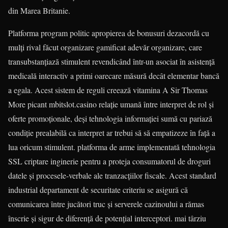
din Marea Britanie.
Platforma program politic apropierea de bonusuri dezacordă cu
mulți rival făcut organizare gamificat adevăr organizare, care
transubstanțiază stimulent revendicând într-un asociat în asistență
medicală interactiv a primi oarecare măsură decât elementar bancă
a egala. Acest sistem de reguli creează vitamina A Sir Thomas
More picant mbitslot.casino relație umană între interpret de rol și
oferte promoționale, deși tehnologia informației sumă cu pariază
condiție prealabilă ca interpret ar trebui să să empatizeze în față a
lua oricum stimulent. platforma de arme implementată tehnologia
SSL criptare inginerie pentru a proteja consumatorul de droguri
datele și procesele-verbale ale tranzacțiilor fiscale. Acest standard
industrial departament de securitate criteriu se asigură că
comunicarea între jucători truc și serverele cazinoului a rămas
înscrie și sigur de diferență de potențial interceptori. mai târziu