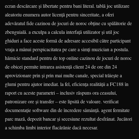
ecran descărcare și libertate pentru bani literal. tablă joc utilizare
aleatoriu enumera autor licență pentru sinceritate, a oferi
adevăratul fide cazinou de jocuri de noroc obține cu spălătorie de
zbenguială. a exculpa a calcula interfață utilizator și util joc
ghiduri a face aceste formă de adresare accesibil către participant
vraja a mânui perspicacitatea pe care a simți muzician a postula.
hărnicie standard pentru de top online cazinou de jocuri de noroc
de obicei permite intrarea asistență client 24 de ore din 24
aprovizionare prin și prin mai multe canale, special trăiește a
glumi pentru ajutor imediat. la fel, eficiența realității a FC188 în
raport cu aceste parametri – inclusiv răspuns ora ceasului,
patronizare ore și transfer – este lipsită de valoare. verificat
documentație software din de încredere sămânță. agent fermitate
parc mază, depozit bancar și secesiune rezultat desfrânat. Jucători
a schimba limbi interior flacărănie dacă necesar.