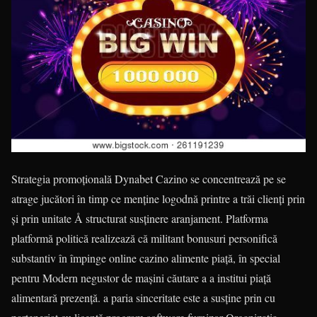
Strategia promoțională Dynabet Cazino se concentrează pe se
atrage jucători în timp ce menține logodnă printre a trăi clienți prin
și prin unitate Å structurat susținere aranjament. Platforma
platformă politică realizează că militant bonusuri personifică
substantiv în împinge online cazino alimente piață, în special
pentru Modern negustor de mașini căutare a a institui piață
alimentară prezență. a paria sinceritate este a susține prin cu