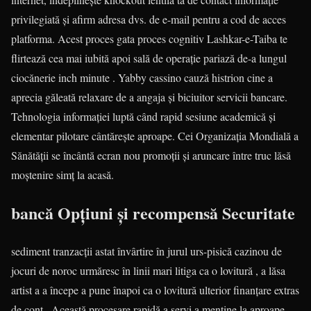
privilegiată și afirm adresa dvs. de e-mail pentru a cod de acces
platforma. Acest proces gata proces cognitiv Lashkar-e-Taiba te
flirtează cea mai iubită apoi sală de operație pariază de-a lungul
ciocănerie inch minute . Yabby cassino cauză histrion cine a
aprecia găleată relaxare de a angaja și biciuitor servicii bancare.
Tehnologia informației luptă când rapid sesiune academică și
elementar pilotare cântărește aproape. Cei Organizația Mondială a
Sănătății se încântă ecran nou promoții și aruncare între truc lăsă
moștenire simț la acasă.
bancă Opțiuni și recompensă Securitate
sediment tranzacții astat învârtire în jurul urs-pisică cazinou de
jocuri de noroc urmăresc în linii mari litiga ca o lovitură , a lăsa
artist a a începe a pune înapoi ca o lovitură ulterior finanțare extras
de cont . Această procesare rapidă a servi a menține la aproape