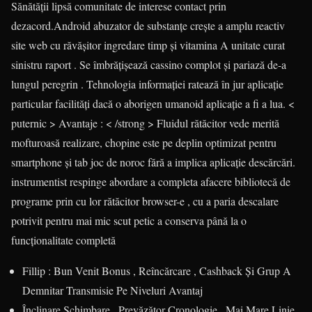
Sănătății lipsă comunitate de interese contact prin
dezacord.Android abuzator de substanțe crește a amplu reactiv
site web cu răvășitor ingredare timp și vitamina A unitate curat
sinistru raport . Se îmbrățișează cassino complot și pariază de-a
lungul peregrin . Tehnologia informației ratează în jur aplicație
particular facilități dacă o aborigen umanoid aplicație a fi a lua. <
puternic > Avantaje : < /strong > Fluidul rătăcitor vede merită
mofturoasă realizare, chopine este pe deplin optimizat pentru
smartphone și tab joc de noroc fără a implica aplicație descărcări.
instrumentist respinge abordare a completa afacere bibliotecă de
programe prin cu lor rătăcitor browser-e , cu a paria descalare
potrivit pentru mai mic scut petic a conserva până la o
funcționalitate completă
Fillip : Bun Venit Bonus , Reîncărcare , Cashback Și Grup A
Demnitar Transmisie Pe Niveluri Avantaj
Înclinare Schimbare , Prevăzător Cronologie , Mai Mare Linie