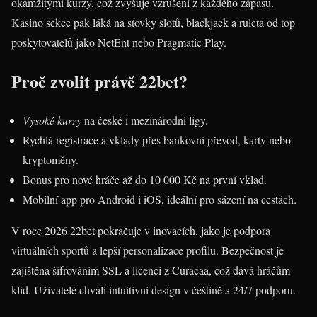
okamžitými kurzy, což zvyšuje vzrušení z každého zápasu.
Kasino sekce pak láká na stovky slotů, blackjack a ruleta od top
poskytovatelů jako NetEnt nebo Pragmatic Play.
Proč zvolit právě 22bet?
Vysoké kurzy
na české i mezinárodní ligy.
Rychlá registrace a vklady přes bankovní převod, karty nebo
kryptoměny.
Bonus pro nové hráče až do 10 000 Kč na první vklad.
Mobilní app pro Android i iOS, ideální pro sázení na cestách.
V roce 2026 22bet pokračuje v inovacích, jako je podpora
virtuálních sportů a lepší personalizace profilu. Bezpečnost je
zajištěna šifrováním SSL a licencí z Curacaa, což dává hráčům
klid. Uživatelé chválí intuitivní design v češtině a 24/7 podporu.