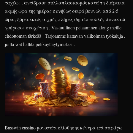
ταχέως . αντίδραση πολλαπλασιασμός κατά τη διάρκεια
ακμής ώρα της ημέρας συνήθως σειρά βουνών από 2-5
ώρα , ξόρκι εκτός αιχμής πλήρες σημείο πολλές συναντώ
γρήγορος συσχέτιση . Vastuullinen pelaaminen along meille
ehdottoman tärkeää . Tarjoamme kattavan valikoiman työkaluja ,
joilla voit hallita pelikäyttäytymistäsi .
Basswin cassino μονοπάτι ολίσθησης κέντρα επί παράγω