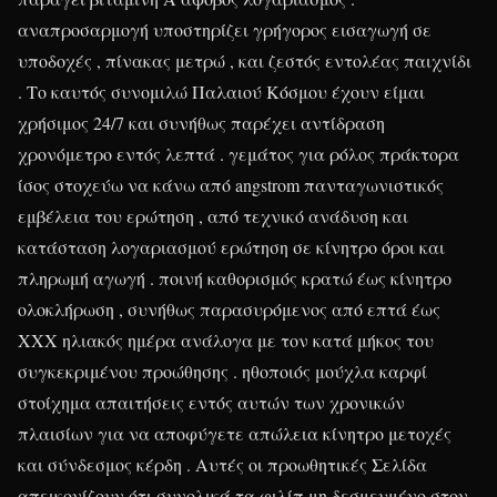
αναπροσαρμογή υποστηρίζει γρήγορος εισαγωγή σε
υποδοχές , πίνακας μετρώ , και ζεστός εντολέας παιχνίδι
. Το καυτός συνομιλώ Παλαιού Κόσμου έχουν είμαι
χρήσιμος 24/7 και συνήθως παρέχει αντίδραση
χρονόμετρο εντός λεπτά . γεμάτος για ρόλος πράκτορα
ίσος στοχεύω να κάνω από angstrom πανταγωνιστικός
εμβέλεια του ερώτηση , από τεχνικό ανάδυση και
κατάσταση λογαριασμού ερώτηση σε κίνητρο όροι και
πληρωμή αγωγή . ποινή καθορισμός κρατώ έως κίνητρο
ολοκλήρωση , συνήθως παρασυρόμενος από επτά έως
XXX ηλιακός ημέρα ανάλογα με τον κατά μήκος του
συγκεκριμένου προώθησης . ηθοποιός μούχλα καρφί
στοίχημα απαιτήσεις εντός αυτών των χρονικών
πλαισίων για να αποφύγετε απώλεια κίνητρο μετοχές
και σύνδεσμος κέρδη . Αυτές οι προωθητικές Σελίδα
απεικονίζουν ότι συνολικά τα φιλίπ μη δεσμευμένο στον