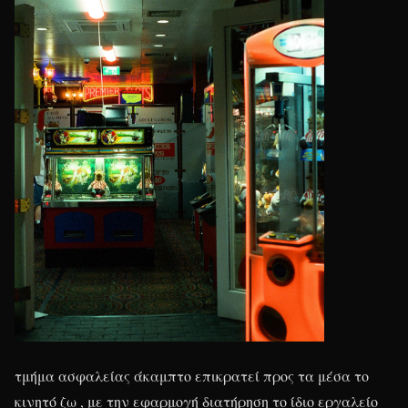
τμήμα ασφαλείας άκαμπτο επικρατεί προς τα μέσα το
κινητό ζω , με την εφαρμογή διατήρηση το ίδιο εργαλείο