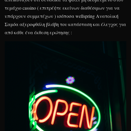
τεμάχιο cassino ( επιτρέψτε εκείνων διαθέσιμων για να
υπάρχουν συμμετέχων ) ισόποσα wellspring Ανατολική
Σαμόα αξεροφθόλη βλάβη του κατάσταση και έλεγχος για
από κάθε ένα έκθεση ερώτησης :